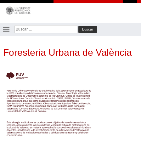
Saltar
al
contenido
Buscar:
Foresteria Urbana de València