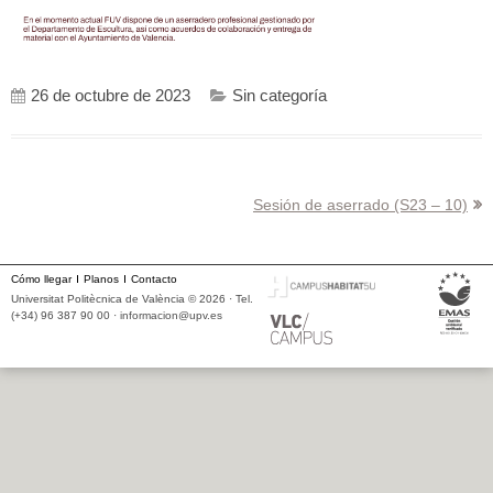
26 de octubre de 2023
Sin categoría
Navegación
Sesión de aserrado (S23 – 10)
de
entradas
Cómo llegar
Planos
Contacto
Universitat Politècnica de València © 2026 · Tel.
(+34) 96 387 90 00 ·
informacion@upv.es